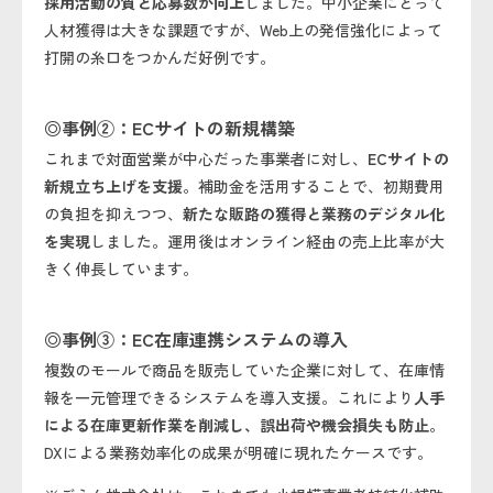
採用活動の質と応募数が向上
しました。中小企業にとって
人材獲得は大きな課題ですが、Web上の発信強化によって
打開の糸口をつかんだ好例です。
◎事例②：ECサイトの新規構築
これまで対面営業が中心だった事業者に対し、
ECサイトの
新規立ち上げを支援
。補助金を活用することで、初期費用
の負担を抑えつつ、
新たな販路の獲得と業務のデジタル化
を実現
しました。運用後はオンライン経由の売上比率が大
きく伸長しています。
◎事例③：EC在庫連携システムの導入
複数のモールで商品を販売していた企業に対して、在庫情
報を一元管理できるシステムを導入支援。これにより
人手
による在庫更新作業を削減し、誤出荷や機会損失も防止
。
DXによる業務効率化の成果が明確に現れたケースです。