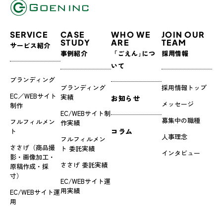
SERVICE
CASE
WHO WE
JOIN OUR
STUDY
ARE
TEAM
サービス紹介
事例紹介
「ごえん｣につ
採用情報
いて
ブランディング
ブランディング
採用情報トップ
EC／WEBサイト
実績
お知らせ
メッセージ
制作
EC/WEBサイト制
募集中の職種
フルフィルメン
作実績
ト
コラム
人事理念
フルフィルメン
ささげ（商品撮
ト 委託実績
インタビュー
影・画像加工・
ささげ 委託実績
原稿作成・採
寸）
EC/WEBサイト運
用実績
EC/WEBサイト運
用