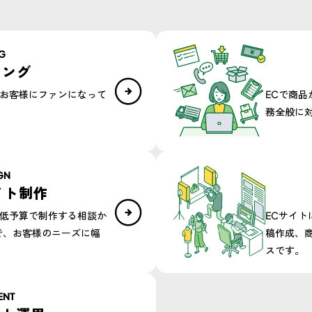
G
ィング
お客様にファンになって
ECで商
務全般に
N​
イト制作​
低予算で制作する相談か
ECサイ
で、お客様のニーズに幅
稿作成、
スです。
ENT