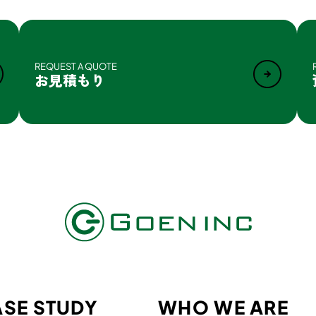
REQUEST A QUOTE
お見積もり
SE STUDY
WHO WE ARE